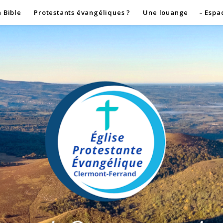
a Bible
Protestants évangéliques ?
Une louange
– Espa